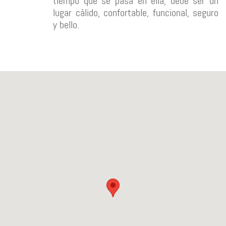
tiempo que se pasa en ella, debe ser un
lugar cálido, confortable, funcional, seguro
y bello.