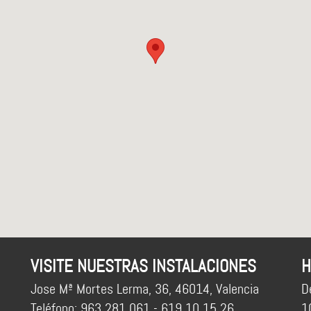
VISITE NUESTRAS INSTALACIONES
H
Jose Mª Mortes Lerma, 36, 46014, Valencia
D
Teléfono: 963 281 061 - 619 10 15 26
1